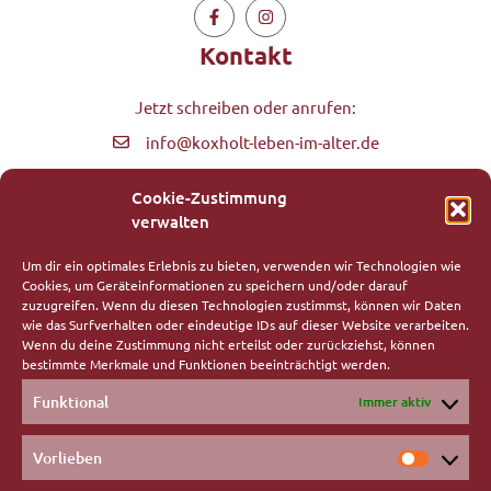
Kontakt
Jetzt schreiben oder anrufen:
info@koxholt-leben-im-alter.de
Zentrale:
02265 509
Cookie-Zustimmung
Wohngemeinschaft:
02265 998890
verwalten
Am Aggerberg 33,
Um dir ein optimales Erlebnis zu bieten, verwenden wir Technologien wie
51580 Reichshof-Eckenhagen
Cookies, um Geräteinformationen zu speichern und/oder darauf
zuzugreifen. Wenn du diesen Technologien zustimmst, können wir Daten
Rechtliches
wie das Surfverhalten oder eindeutige IDs auf dieser Website verarbeiten.
Wenn du deine Zustimmung nicht erteilst oder zurückziehst, können
bestimmte Merkmale und Funktionen beeinträchtigt werden.
Impressum
Funktional
Immer aktiv
Datenschutz
Vorlieben
Favoriten
Vorlieb