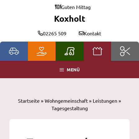
Zum
Guten Mittag
Inhalt
Koxholt
springen
02265 509
Kontakt
MENÜ
Startseite
»
Wohngemeinschaft
»
Leistungen
»
Tagesgestaltung