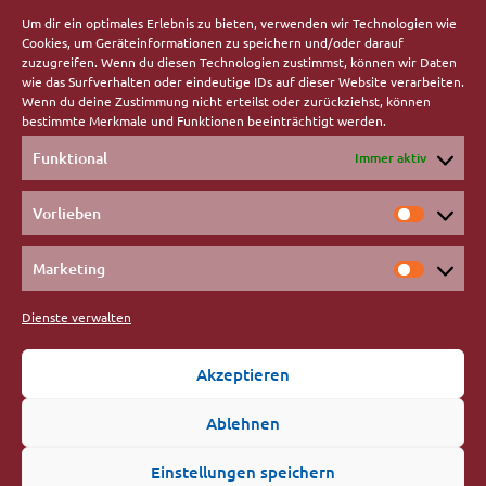
Am Aggerberg 33,
Um dir ein optimales Erlebnis zu bieten, verwenden wir Technologien wie
51580 Reichshof-Eckenhagen
Cookies, um Geräteinformationen zu speichern und/oder darauf
zuzugreifen. Wenn du diesen Technologien zustimmst, können wir Daten
Rechtliches
wie das Surfverhalten oder eindeutige IDs auf dieser Website verarbeiten.
Wenn du deine Zustimmung nicht erteilst oder zurückziehst, können
bestimmte Merkmale und Funktionen beeinträchtigt werden.
Impressum
Funktional
Immer aktiv
Datenschutz
Vorlieben
Favoriten
Vorlieb
Marketing
Mobiler Pflegedienst
Market
Tagespflege
Dienste verwalten
Hauswirtschaft
Akzeptieren
Wohngemeinschaft
Friseur
Ablehnen
Einstellungen speichern