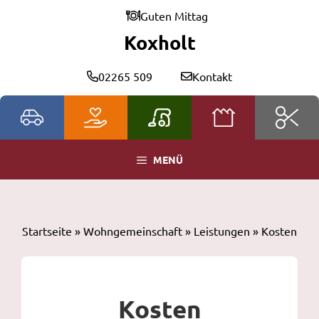
Zum
Guten Mittag
Inhalt
Koxholt
springen
02265 509
Kontakt
MENÜ
Startseite
»
Wohngemeinschaft
»
Leistungen
»
Kosten
Kosten