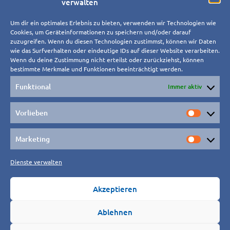
verwalten
info@pflegedienst-koxholt.de
Um dir ein optimales Erlebnis zu bieten, verwenden wir Technologien wie
Zentrale:
02265 509
Cookies, um Geräteinformationen zu speichern und/oder darauf
zuzugreifen. Wenn du diesen Technologien zustimmst, können wir Daten
Schmittseifer Straße 4,
wie das Surfverhalten oder eindeutige IDs auf dieser Website verarbeiten.
51580 Reichshof-Hahnbuche
Wenn du deine Zustimmung nicht erteilst oder zurückziehst, können
Rechtliches
bestimmte Merkmale und Funktionen beeinträchtigt werden.
Funktional
Immer aktiv
Impressum
Datenschutz
Vorlieben
Vorlieb
Favoriten
Marketing
Market
Mobiler Pflegedienst
Dienste verwalten
Tagespflege
Hauswirtschaft
Akzeptieren
Wohngemeinschaft
Ablehnen
Friseur