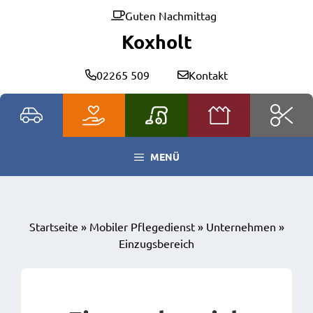
Zum
Guten Nachmittag
Inhalt
Koxholt
springen
02265 509
Kontakt
MENÜ
Startseite
»
Mobiler Pflegedienst
»
Unternehmen
»
Einzugsbereich