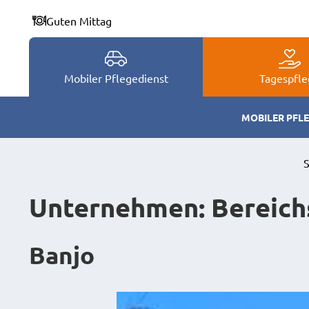
Zum
Guten Mittag
Inhalt
springen
Mobiler Pflegedienst
Tagespfle
MOBILER PFL
S
Unternehmen:
Bereich
Banjo