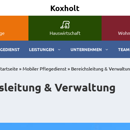
Koxholt
ge
Hauswirtschaft
Wohn
EGEDIENST
LEISTUNGEN
UNTERNEHMEN
TEAM
tartseite
»
Mobiler Pflegedienst
»
Bereichsleitung & Verwaltu
sleitung & Verwaltung