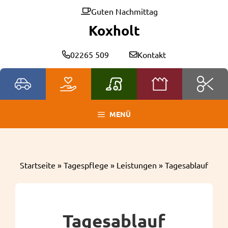
Zum
Guten Nachmittag
Inhalt
Koxholt
springen
02265 509
Kontakt
MENÜ
Startseite
»
Tagespflege
»
Leistungen
»
Tagesablauf
Tagesablauf